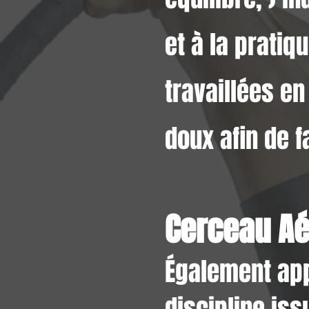
et à la pratiq
travaillées e
doux afin de f
Cerceau Aé
Également app