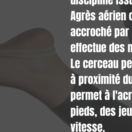
discipline iss
Agrès aérien 
accroché par 
effectue des
Le cerceau peu
à proximité du
permet à l'ac
pieds, des je
vitesse.