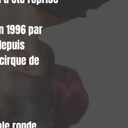
en 1996 par
depuis
 cirque de
ale ronde