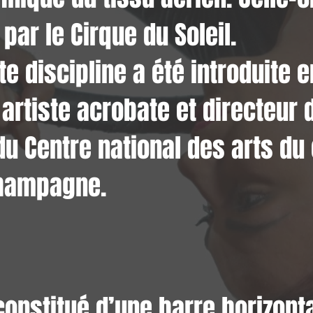
 par le Cirque du Soleil.
te discipline a été introduite 
 artiste acrobate et directeur 
du Centre national des arts du
hampagne.
constitué d’une barre horizont