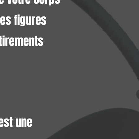
des figures
étirements
est une