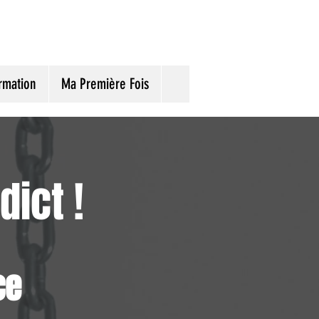
rmation
Ma Première Fois
ict !
ce