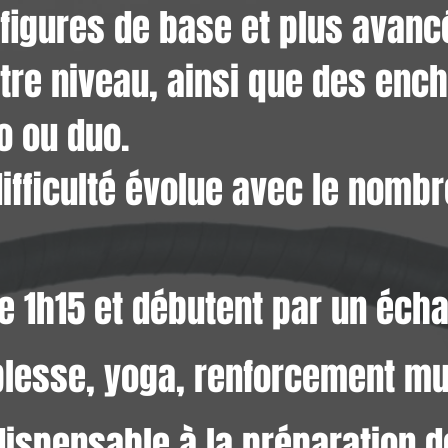
figures de base et plus avanc
otre niveau, ainsi que des en
o ou duo.
difficulté évolue avec le nomb
e 1h15 et débutent par un éch
lesse, yoga,
renforcement mu
dispensable
à la préparation d