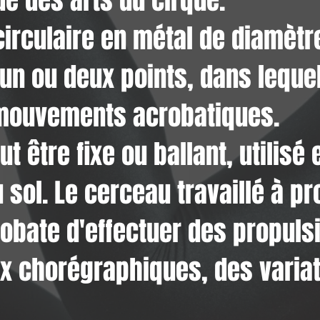
ue des arts du cirque.
circulaire en métal de diamètr
un ou deux points, dans lequel
 mouvements acrobatiques.
t être fixe ou ballant, utilisé
 sol. Le cerceau travaillé à pr
robate d'effectuer des propuls
ux chorégraphiques, des varia