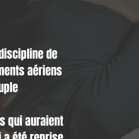
discipline de
ments aériens
uple
s qui auraient
i a été reprise