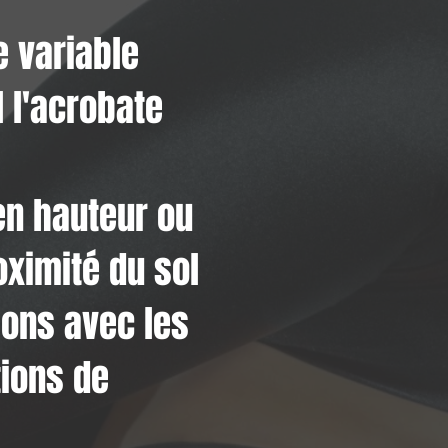
e variable
 l'acrobate
 en hauteur ou
oximité du sol
ions avec les
tions de