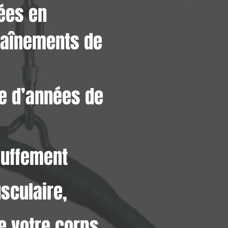
ées en
chaînements de
re d’années de
auffement
sculaire,
e votre corps