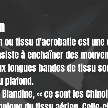
n
n ou tissu d'acrobatie est une 
nsiste à enchaîner des mouve
eux longues bandes de tissu so
 plafond.
Blandine, « ce sont les Chinoi
hnique du tissu aérien. Celle-c