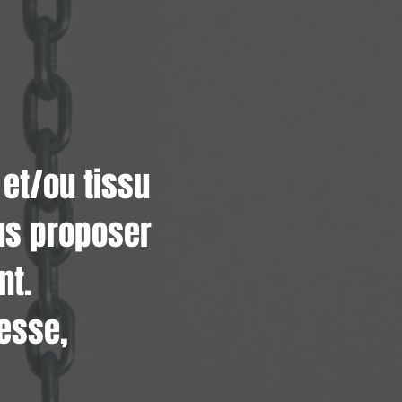
et/ou tissu
us proposer
nt.
lesse,