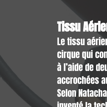
Tissu Aérie
Le tissu aérie
cirque qui co
à l’aide de d
accrochées au
Selon Natacha 
inventé la tec