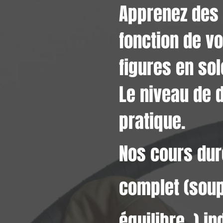
Apprenez des 
fonction de v
figures en sol
Le niveau de 
pratique.
Nos cours dur
complet (
soup
équilibre, )
in