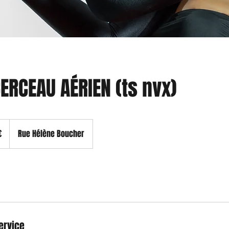
CERCEAU AÉRIEN (ts nvx)
€
Rue Hélène Boucher
ervice