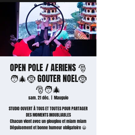
OPEN POLE / AERIENS 🎅
🧑‍🎄🤶 GOUTER NOEL🤶
🎅🧑‍🎄
sam. 21 déc.
  |  
Mauguio
STUDIO OUVERT À TOUS ET TOUTES POUR PARTAGER
DES MOMENTS INOUBLIABLES
Chacun vient avec un glouglou et miam miam
Déguisement et bonne humeur obligatoire 😀