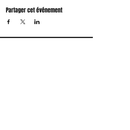
Partager cet événement
S'abonner
J’accepte la politique de
confidentialité.
Voir les
conditions d'utilisation
Envoyer