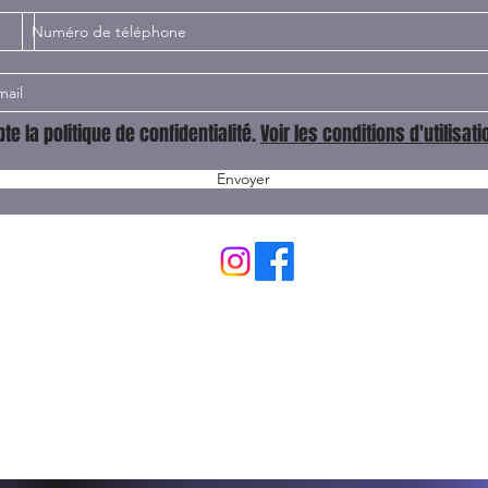
te la politique de confidentialité.
Voir les conditions d'utilisati
Envoyer
contact@aerialpolefit.com
0666108251
365 RUE HELENE BOUCHER
ZONE FREJORGUES OUEST
34130 MAUGUIO