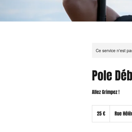
Ce service n'est pa
Pole Déb
Allez Grimpez !
25
euros
25 €
Rue Hélè