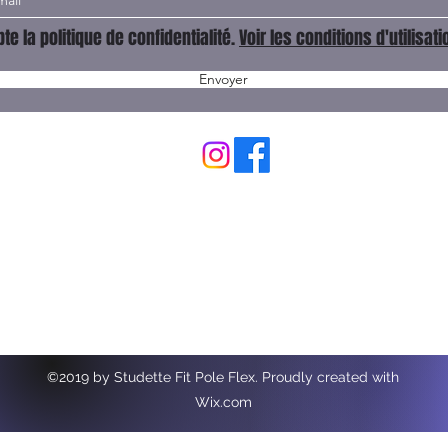
te la politique de confidentialité.
Voir les conditions d'utilisati
Envoyer
contact@aerialpolefit.com
0666108251
365 RUE HELENE BOUCHER
ZONE FREJORGUES OUEST
34130 MAUGUIO
©2019 by Studette Fit Pole Flex. Proudly created with
Wix.com